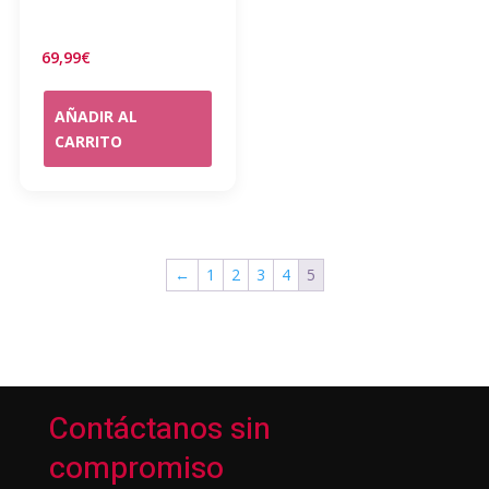
69,99
€
AÑADIR AL
CARRITO
←
1
2
3
4
5
Contáctanos sin
compromiso