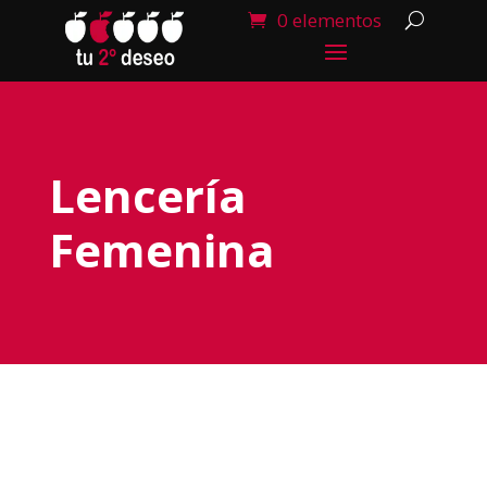
0 elementos
Lencería
Femenina