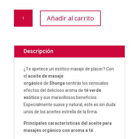
ACEITE
Añadir al carrito
MASAJE
ÍNTIMO
TÉ
VERDE
EXÓTICO
Descripción
cantidad
¿Te apetece un exótico masaje de placer? Con
el
aceite de masaje
orgánico
de
Shunga
sentirás los sensuales
efectos del delicioso aroma de
té verde
exótico
y sus maravillosos beneficios.
Especialmente suave y natural, este es sin duda
unos de los aceites estrella de la firma.
Principales características del aceite para
masajes orgánico con aroma a té