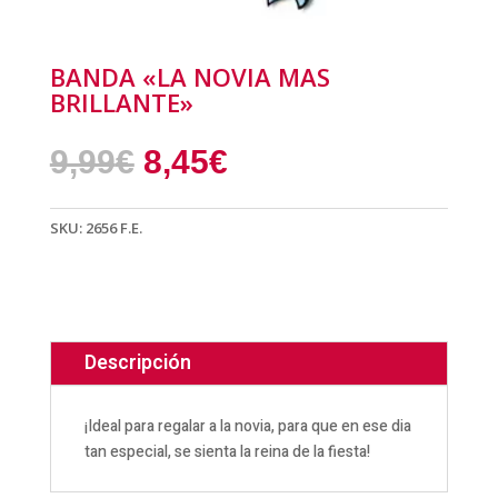
BANDA «LA NOVIA MAS
BRILLANTE»
El
El
9,99
€
8,45
€
precio
precio
original
actual
SKU:
2656 F.E.
era:
es:
9,99€.
8,45€.
Descripción
¡Ideal para regalar a la novia, para que en ese dia
tan especial, se sienta la reina de la fiesta!