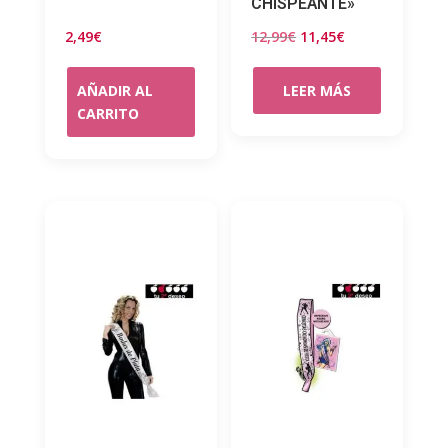
CHISPEANTE»
El
El
2,49
€
12,99
€
11,45
€
precio
precio
original
actual
AÑADIR AL
LEER MÁS
CARRITO
era:
es:
12,99€.
11,45€.