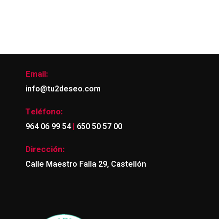
Email:
info@tu2deseo.com
Teléfono:
|
964 06 99 54
650 50 57 00
Dirección:
Calle Maestro Falla 29, Castellón