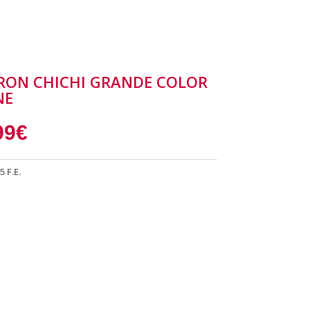
RON CHICHI GRANDE COLOR
NE
99
€
5 F.E.