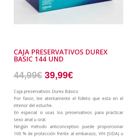
CAJA PRESERVATIVOS DUREX
BASIC 144 UND
El
El
44,99
€
39,99
€
precio
precio
original
actual
Caja preservativos Durex Básico
era:
es:
Por favor, lee atentamente el folleto que esta en el
44,99€.
39,99€.
interior del estuche.
En especial si usas los preservativos para practicar
sexo anal u oral.
Ningún método anticonceptivo puede proporcionar
100 % de protección frente al embarazo, VIH (SIDA) u