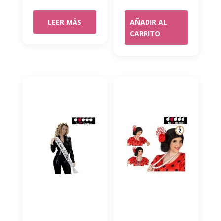
precio
precio
original
actual
LEER MÁS
AÑADIR AL
era:
es:
CARRITO
9,99€.
8,45€.