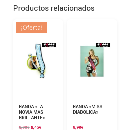
Productos relacionados
¡Oferta!
BANDA «LA
BANDA «MISS
NOVIA MAS
DIABOLICA»
BRILLANTE»
El
El
9,99
€
8,45
€
9,99
€