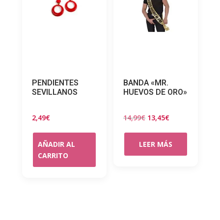
PENDIENTES
BANDA «MR.
SEVILLANOS
HUEVOS DE ORO»
El
El
2,49
€
14,99
€
13,45
€
precio
precio
original
actual
AÑADIR AL
LEER MÁS
CARRITO
era:
es:
14,99€.
13,45€.