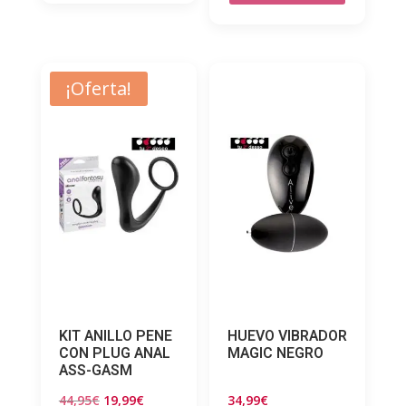
¡Oferta!
KIT ANILLO PENE
HUEVO VIBRADOR
CON PLUG ANAL
MAGIC NEGRO
ASS-GASM
El
El
44,95
€
19,99
€
34,99
€