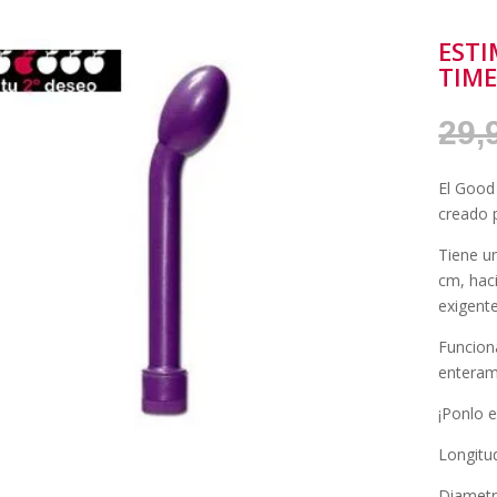
EST
TIME
29,
El Good
creado p
Tiene u
cm, hac
exigente
Funciona
enteram
¡Ponlo e
Longitu
Diametr