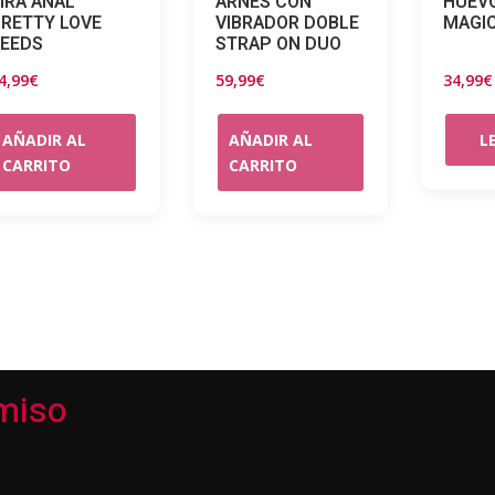
IRA ANAL
ARNES CON
HUEVO
RETTY LOVE
VIBRADOR DOBLE
MAGIC
EEDS
STRAP ON DUO
4,99
€
59,99
€
34,99
€
AÑADIR AL
AÑADIR AL
L
CARRITO
CARRITO
miso