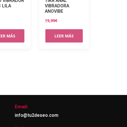
 VIBRADOR
TIRA ANAL
 LILA
VIBRADORA
ANOVIBE
19,99
€
EER MÁS
LEER MÁS
Email:
info@tu2deseo.com