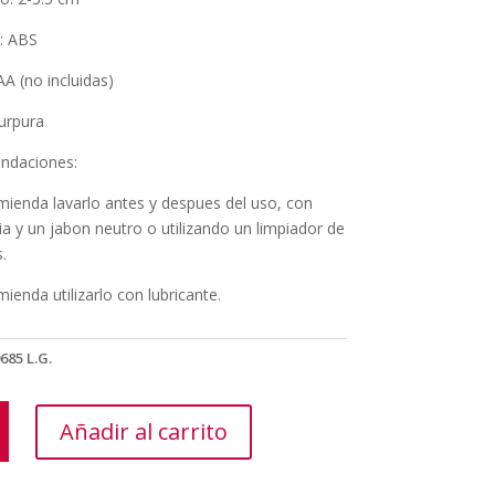
l: ABS
 AA (no incluidas)
Purpura
ndaciones:
mienda lavarlo antes y despues del uso, con
ia y un jabon neutro o utilizando un limpiador de
.
ienda utilizarlo con lubricante.
685 L.G.
ULADOR
Añadir al carrito