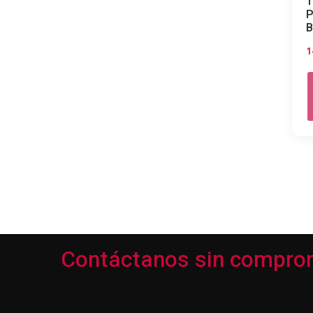
T
P
B
1
Contáctanos sin compro