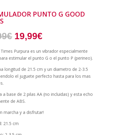
IMULADOR PUNTO G GOOD
S
El
El
99
€
19,99
€
precio
precio
original
actual
 Times Purpura es un vibrador especialmente
era:
es:
ara estimular el punto G o el punto P (perineo).
29,99€.
19,99€.
na longitud de 21.5 cm y un diametro de 2-3.5
iendolo el juguete perfecto hasta para los mas
s.
 a base de 2 pilas AA (no incluidas) y esta echo
ente de ABS.
n marcha y a disfrutar!
d: 21.5 cm
o: 2-3.5 cm