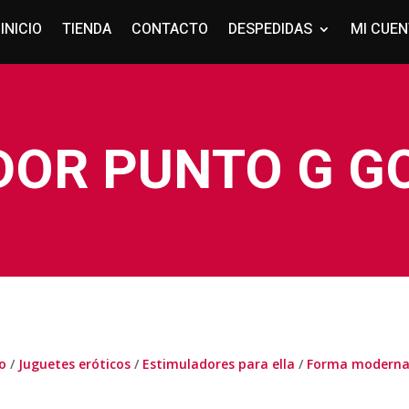
INICIO
TIENDA
CONTACTO
DESPEDIDAS
MI CUE
DOR PUNTO G G
io
/
Juguetes eróticos
/
Estimuladores para ella
/
Forma modern