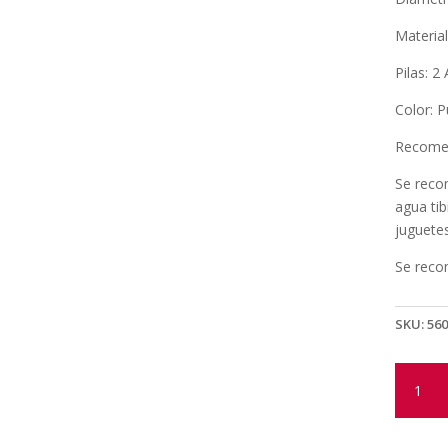
Materia
Pilas: 2
Color: 
Recome
Se reco
agua tib
juguetes
Se recom
SKU:
560
ESTIM
PUNTO
G
GOOD