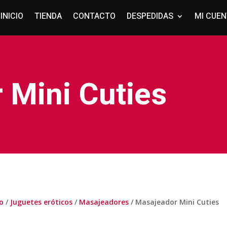
INICIO
TIENDA
CONTACTO
DESPEDIDAS
MI CUE
 Mini Cuties
io
/
Juguetes eróticos
/
Masajeadores
/ Masajeador Mini Cuties