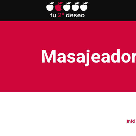
Masajeador
Inic