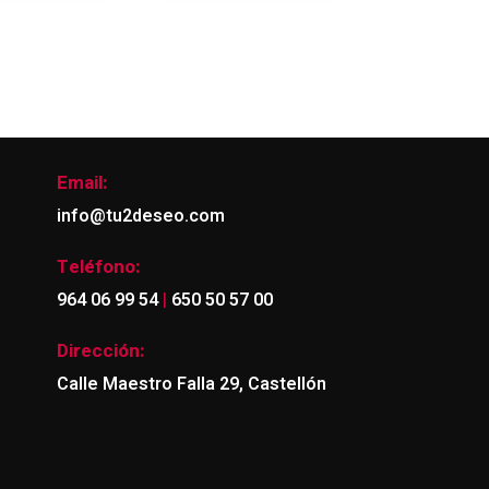
Email:
info@tu2deseo.com
Teléfono:
|
964 06 99 54
650 50 57 00
Dirección:
Calle Maestro Falla 29, Castellón