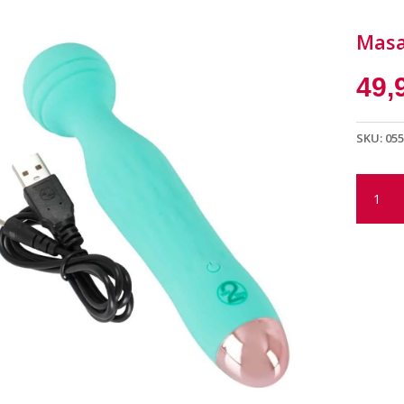
Masa
49,
SKU:
055
Masaje
Mini
Cuties
cantida