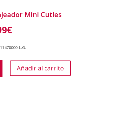
jeador Mini Cuties
99
€
11470000-L.G.
ador
Añadir al carrito
d