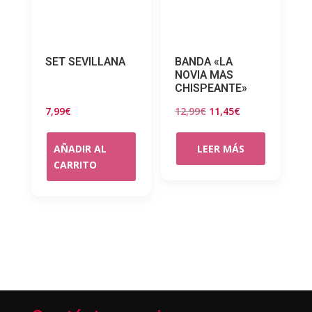
SET SEVILLANA
BANDA «LA
NOVIA MAS
CHISPEANTE»
El
El
7,99
€
12,99
€
11,45
€
precio
precio
original
actual
AÑADIR AL
LEER MÁS
CARRITO
era:
es:
12,99€.
11,45€.