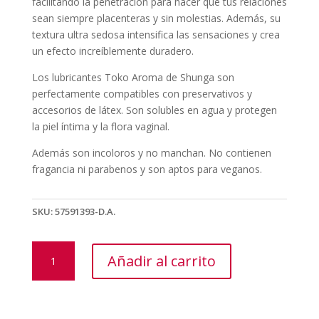
facilitando la penetración para hacer que tus relaciones
sean siempre placenteras y sin molestias. Además, su
textura ultra sedosa intensifica las sensaciones y crea
un efecto increíblemente duradero.
Los lubricantes Toko Aroma de Shunga son
perfectamente compatibles con preservativos y
accesorios de látex. Son solubles en agua y protegen
la piel íntima y la flora vaginal.
Además son incoloros y no manchan. No contienen
fragancia ni parabenos y son aptos para veganos.
SKU:
57591393-D.A.
LUBRICANTE
Añadir al carrito
AGUA
TOKO
MELÓN/MANGO
165ML